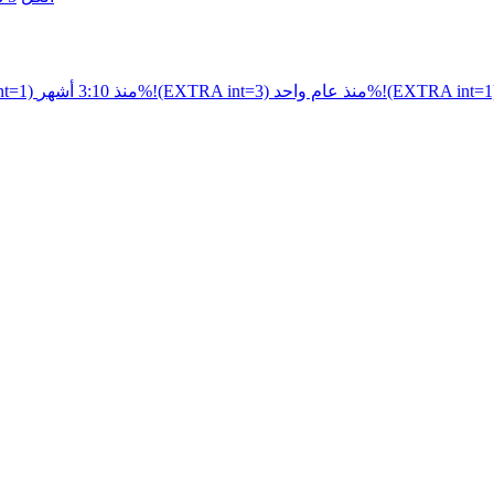
نذ عام واحد%!(EXTRA int=1)
منذ 3:10 أشهر%!(EXTRA int=3)
منذ 1 ش