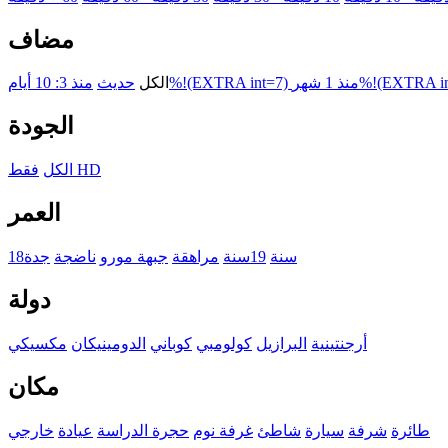
مضاف
هر%!(EXTRA int=1)
منذ 3: 10 أيام%!(EXTRA int=7)
الكل
حديث
الجودة
فقط HD
الكل
العمر
18سنة
19سنة
مراهقة
جبهة مورو
ناضجة
جدة
دولة
أرجنتينية
البرازيل
كولومبي
كوباني
الدومينيكان
مكسيكي
مكان
طائرة
شرفة
سيارة
شاطئ
غرفة نوم
حجرة الدراسة
عيادة
خارجي